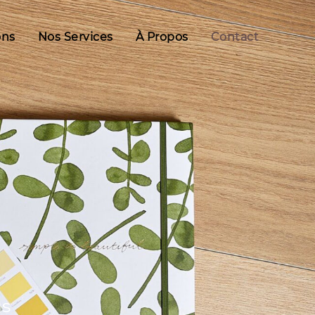
ons
Nos Services
À Propos
Contact
us