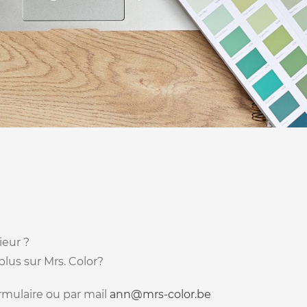
ieur ?
plus sur Mrs. Color?
rmulaire ou par mail
ann@mrs-color.be