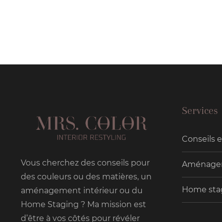
Services
Conseils 
Vous cherchez des conseils pour
Aménagem
des couleurs ou des matières, un
Home sta
aménagement intérieur ou du
Home Staging ? Ma mission est
d’être à vos côtés pour révéler